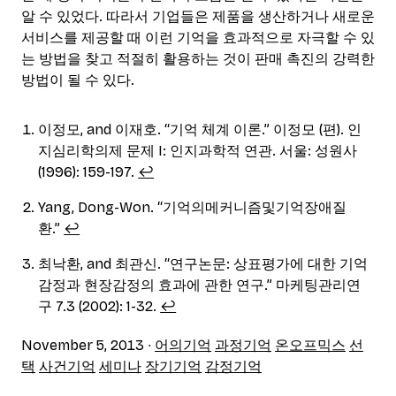
알 수 있었다. 따라서 기업들은 제품을 생산하거나 새로운
서비스를 제공할 때 이런 기억을 효과적으로 자극할 수 있
는 방법을 찾고 적절히 활용하는 것이 판매 촉진의 강력한
방법이 될 수 있다.
이정모, and 이재호. “기억 체계 이론.” 이정모 (편). 인
지심리학의제 문제 I: 인지과학적 연관. 서울: 성원사
(1996): 159-197.
↩︎
Yang, Dong-Won. “기억의메커니즘및기억장애질
환.”
↩︎
최낙환, and 최관신. “연구논문: 상표평가에 대한 기억
감정과 현장감정의 효과에 관한 연구.” 마케팅관리연
구 7.3 (2002): 1-32.
↩︎
November 5, 2013
∙
어의기억
과정기억
온오프믹스
선
택
사건기억
세미나
장기기억
감정기억